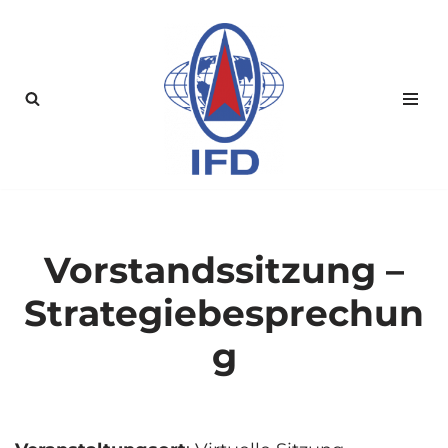
Zum
Inhalt
springen
Vorstandssitzung –
Strategiebesprechun
g